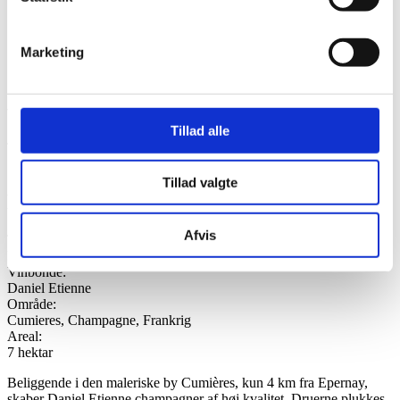
Marketing
Tillad alle
Tillad valgte
Daniel Etienne
Afvis
Type:
Konventionel
Vinbonde:
Daniel Etienne
Område:
Cumieres, Champagne, Frankrig
Areal:
7 hektar
Beliggende i den maleriske by Cumières, kun 4 km fra Epernay,
skaber Daniel Etienne champagner af høj kvalitet. Druerne plukkes