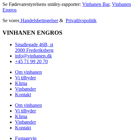
Se Fødevarestyrelsens smiley-rapporter:
Vinhanen Bar
,
Vinhanen
Engros
Se vores
Handelsbetingelser
&
Privatlivspolitik
VINHANEN ENGROS
Smallegade 46B, st
2000 Frederiksberg
info@vinhanen.dk
+45 71 99 20 70
Om vinhanen
Vi tilbyder
Klima
Vinbønder
Kontakt
Om vinhanen
Vi tilbyder
Klima
Vinbønder
Kontakt
Fustagevin