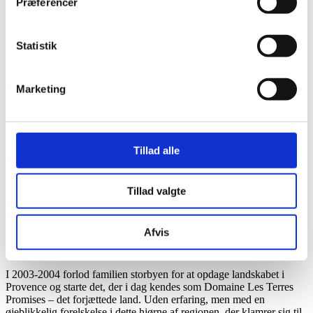
Præferencer
Statistik
Marketing
Domaine Les Terres Promises
Tillad alle
Type:
Naturvin
Vinbonde:
Tillad valgte
Jean-Christophe Comor
Område:
La Roquebrussanne, Provence, Frankrig
Afvis
Areal:
15 hektar
I 2003-2004 forlod familien storbyen for at opdage landskabet i
Provence og starte det, der i dag kendes som Domaine Les Terres
Promises – det forjættede land. Uden erfaring, men med en
øjeblikkelig forelskelse i dette hjørne af regionen, der klamrer sig til