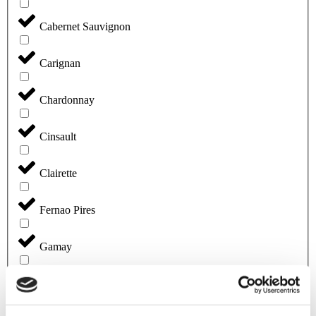
Cabernet Sauvignon
Carignan
Chardonnay
Cinsault
Clairette
Fernao Pires
Gamay
Garganega