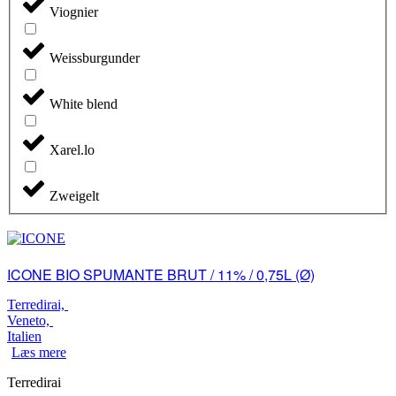
Viognier
Weissburgunder
White blend
Xarel.lo
Zweigelt
ICONE BIO SPUMANTE BRUT / 11% / 0,75L (Ø)
Terredirai,
Veneto,
Italien
Læs mere
Terredirai