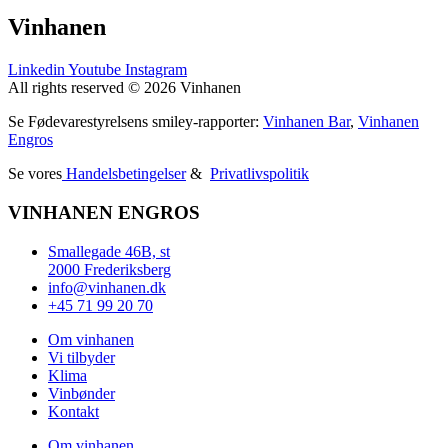
Vinhanen
Linkedin
Youtube
Instagram
All rights reserved © 2026 Vinhanen
Se Fødevarestyrelsens smiley-rapporter:
Vinhanen Bar
,
Vinhanen
Engros
Se vores
Handelsbetingelser
&
Privatlivspolitik
VINHANEN ENGROS
Smallegade 46B, st
2000 Frederiksberg
info@vinhanen.dk
+45 71 99 20 70
Om vinhanen
Vi tilbyder
Klima
Vinbønder
Kontakt
Om vinhanen