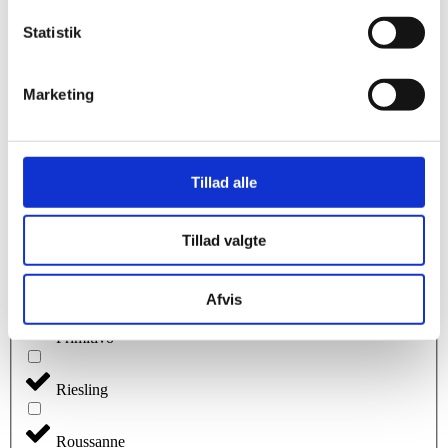
Muller-Thurgau
Statistik
Parellada
Marketing
Pinot Blanc
Pinot Gris
Tillad alle
Pinot Meunier
Tillad valgte
Pinot noir
Afvis
Primitivo
Riesling
Roussanne