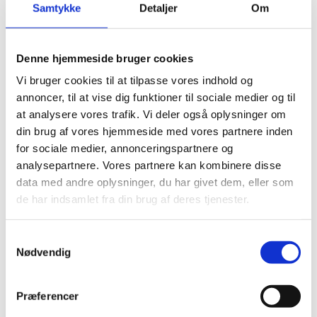
Grauburgunder
Samtykke
Detaljer
Om
Grenache
Denne hjemmeside bruger cookies
Grenache Blanc
Vi bruger cookies til at tilpasse vores indhold og
annoncer, til at vise dig funktioner til sociale medier og til
at analysere vores trafik. Vi deler også oplysninger om
Huxelrebe
din brug af vores hjemmeside med vores partnere inden
for sociale medier, annonceringspartnere og
Macabeo
analysepartnere. Vores partnere kan kombinere disse
data med andre oplysninger, du har givet dem, eller som
Marsanne
de har indsamlet fra din brug af deres tjenester.
MELON DE BOURGOGNE
Samtykkevalg
Nødvendig
Merlot
Præferencer
Mourvèdre