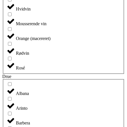
Hvidvin
Mousserende vin
Orange (macereret)
Rødvin
Rosé
Drue
Albana
Arinto
Barbera