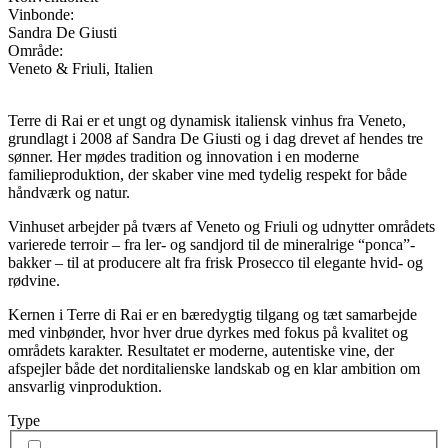
Vinbonde:
Sandra De Giusti
Område:
Veneto & Friuli, Italien
Terre di Rai er et ungt og dynamisk italiensk vinhus fra Veneto,
grundlagt i 2008 af Sandra De Giusti og i dag drevet af hendes tre
sønner. Her mødes tradition og innovation i en moderne
familieproduktion, der skaber vine med tydelig respekt for både
håndværk og natur.
Vinhuset arbejder på tværs af Veneto og Friuli og udnytter områdets
varierede terroir – fra ler- og sandjord til de mineralrige “ponca”-
bakker – til at producere alt fra frisk Prosecco til elegante hvid- og
rødvine.
Kernen i Terre di Rai er en bæredygtig tilgang og tæt samarbejde
med vinbønder, hvor hver drue dyrkes med fokus på kvalitet og
områdets karakter. Resultatet er moderne, autentiske vine, der
afspejler både det norditalienske landskab og en klar ambition om
ansvarlig vinproduktion.
Type