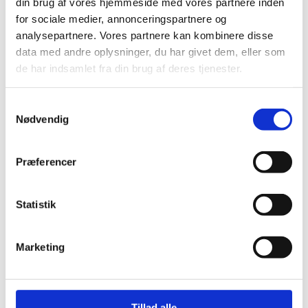
din brug af vores hjemmeside med vores partnere inden
for sociale medier, annonceringspartnere og
Gamay
analysepartnere. Vores partnere kan kombinere disse
data med andre oplysninger, du har givet dem, eller som
Garganega
de har indsamlet fra din brug af deres tjenester.
Grauburgunder
Samtykkevalg
Nødvendig
Grenache
Præferencer
Grenache Blanc
Huxelrebe
Statistik
Macabeo
Marketing
Marsanne
Tillad alle