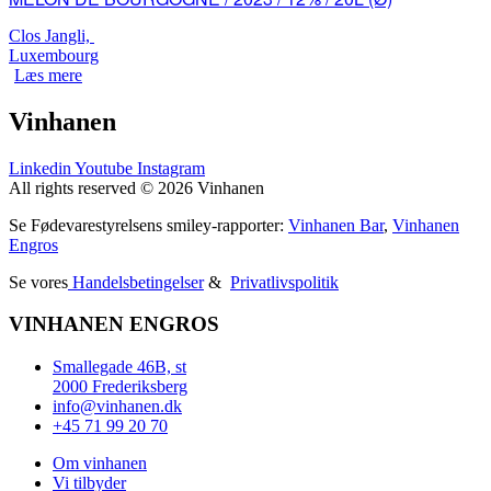
Clos Jangli,
Luxembourg
Læs mere
Vinhanen
Linkedin
Youtube
Instagram
All rights reserved © 2026 Vinhanen
Se Fødevarestyrelsens smiley-rapporter:
Vinhanen Bar
,
Vinhanen
Engros
Se vores
Handelsbetingelser
&
Privatlivspolitik
VINHANEN ENGROS
Smallegade 46B, st
2000 Frederiksberg
info@vinhanen.dk
+45 71 99 20 70
Om vinhanen
Vi tilbyder