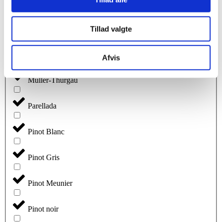
MELON DE BOURGOGNE
Merlot
Tillad valgte
Mourvèdre
Afvis
Muller-Thurgau
Parellada
Pinot Blanc
Pinot Gris
Pinot Meunier
Pinot noir