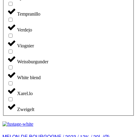
Tempranillo
Verdejo
Viognier
Weissburgunder
White blend
Xarel.lo
Zweigelt
MELON DE BOURGOGNE / 2023 / 12% / 20L (Ø)