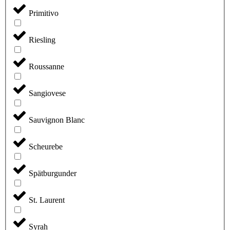
Primitivo
Riesling
Roussanne
Sangiovese
Sauvignon Blanc
Scheurebe
Spätburgunder
St. Laurent
Syrah