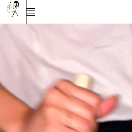
VERDEJO
Type
HVIDVIN
MOUSSERENDE VIN
ORANGE (MACERERET)
RØDVIN