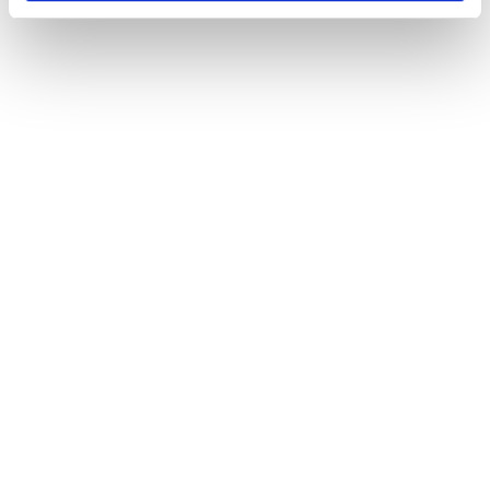
(Ø)
Bodegas Alcardet,
Castilla-La Mancha,
Spanien
LÆS MERE