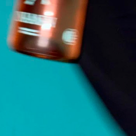
TYSKLAND
Vinhus
BODEGAS ALCARDET
CANTINE AURORA
CLOS JANGLI
DANIEL ETIENNE
DOMAINE LES TERRES PROMISES
ENCLOS DE LA CROIX