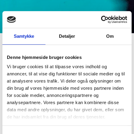
JOHANNINGER
JOHANNINGER X WEINREICH
Samtykke
Detaljer
Om
LES JONNERYS GFA
Denne hjemmeside bruger cookies
Vi bruger cookies til at tilpasse vores indhold og
MAISON FRANÇOIS DUCROT
annoncer, til at vise dig funktioner til sociale medier og til
at analysere vores trafik. Vi deler også oplysninger om
Er du over 18 år?
din brug af vores hjemmeside med vores partnere inden
MONVIN
for sociale medier, annonceringspartnere og
JA, JEG ER OVER 18 ÅR
analysepartnere. Vores partnere kan kombinere disse
PAROL VINI
data med andre oplysninger, du har givet dem, eller som
NEJ
de har indsamlet fra din brug af deres tjenester.
PETER & ULRICH GRIEBELER
For at handle hos Vinhanen-shop.dk skal du være over 18 år.
Samtykkevalg