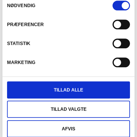
NØDVENDIG
QUINTA DO CASAL MONTEIRO
PRÆFERENCER
TERREDIRAI
STATISTIK
THOMAS COLLOGNE
MARKETING
TRE MONTI
VIGNOBLE OLLIVIER-COTTENCEAU
TILLAD ALLE
WEINREICH
TILLAD VALGTE
AFVIS
VERDEJO / 2025 / 12% / 20L