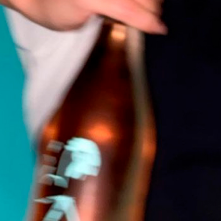
ROSÉ
Land
FRANKRIG
ITALIEN
LUXEMBOURG
PORTUGAL
SPANIEN