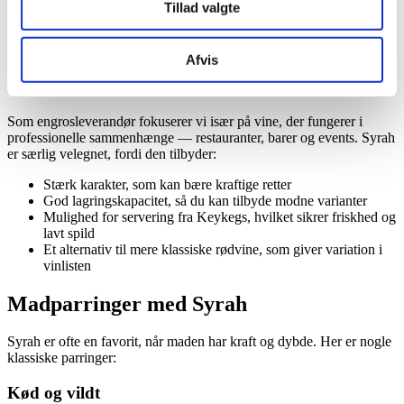
Ofte en mørk dyb farve med lilla nuancer
Tillad valgte
Afhængig af vinificering kan de være mere frugtdrevne eller mere
komplekse og modne.
Afvis
Hvorfor vælge Syrah hos Vinhanen?
Som engrosleverandør fokuserer vi især på vine, der fungerer i
professionelle sammenhænge — restauranter, barer og events. Syrah
er særlig velegnet, fordi den tilbyder:
Stærk karakter, som kan bære kraftige retter
God lagringskapacitet, så du kan tilbyde modne varianter
Mulighed for servering fra Keykegs, hvilket sikrer friskhed og
lavt spild
Et alternativ til mere klassiske rødvine, som giver variation i
vinlisten
Madparringer med Syrah
Syrah er ofte en favorit, når maden har kraft og dybde. Her er nogle
klassiske parringer:
Kød og vildt