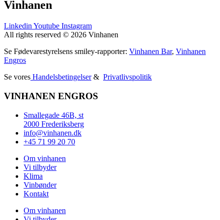
Vinhanen
Linkedin
Youtube
Instagram
All rights reserved © 2026 Vinhanen
Se Fødevarestyrelsens smiley-rapporter:
Vinhanen Bar
,
Vinhanen
Engros
Se vores
Handelsbetingelser
&
Privatlivspolitik
VINHANEN ENGROS
Smallegade 46B, st
2000 Frederiksberg
info@vinhanen.dk
+45 71 99 20 70
Om vinhanen
Vi tilbyder
Klima
Vinbønder
Kontakt
Om vinhanen
Vi tilbyder