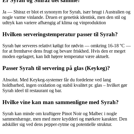
Er Syrah og Shiraz det samme?
Ja — Shiraz er blot et synonym for Syrah, især brugt i Australien og
nogle varme vinlande. Druen er genetisk identisk, men den stil og
udtryk kan variere afhængig af klima og vinproduktion
Hvilken serveringstemperatur passer til Syrah?
Syrah bør serveres relativt køligt for rødvin — omkring 16‑18 °C —
for at fremhæve dens frugt og bevare friskhed. Hvis den er meget
moden egelagret, kan lidt højere temperatur være aktuelt.
Passer Syrah til servering på glas (Keykeg)?
Absolut. Med Keykeg‑systemer får du fordelene ved lang
holdbarhed, ingen oxidation og stabil kvalitet pr. glas – hvilket gør
Syrah ideel til restaurant og bar.
Hvilke vine kan man sammenligne med Syrah?
Syrah kan minde om kraftigere Pinot Noir og Malbec i nogle
sammenhænge, men med mere krydderi og mørkere karakter. Den
adskiller sig ved dens pepper-rytme og potentielle struktur.