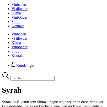
Vinhanen
Vi tilbyder
Klima
Vinbønder
Shop
Kontakt
Vinhanen
Vi tilbyder
Klima
Vinbønder
Shop
Kontakt
Kundelogin
Search
...
Syrah
Syrah, også kendt som Shiraz i nogle regioner, er en drue, der giver
karakterfulde, mørke og krydrede vine med godt lagringspotentiale.