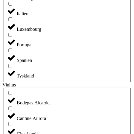
Italien
Luxembourg
Portugal
Spanien
Tyskland
Vinhus
Bodegas Alcardet
Cantine Aurora
Clos Jangli